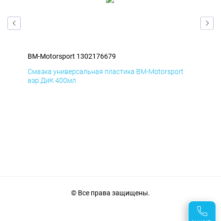
BM-Motorsport 1302176679
BM-
t
Смазка универсальная пластика BM-Motorsport
Сма
аэр ДиК 400мл
аэр
© Все права защищены.