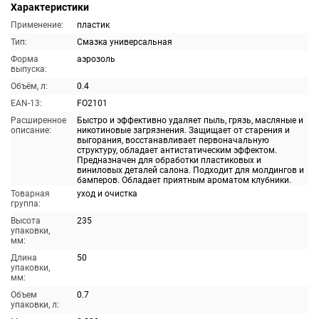
Характеристики
Применение:
пластик
Тип:
Смазка универсальная
Форма
аэрозоль
выпуска:
Объём, л:
0.4
EAN-13:
FO2101
Расширенное
Быстро и эффективно удаляет пыль, грязь, масляные и
описание:
никотиновые загрязнения. Защищает от старения и
выгорания, восстанавливает первоначальную
структуру, обладает антистатическим эффектом.
Предназначен для обработки пластиковых и
виниловых деталей салона. Подходит для молдингов и
бамперов. Обладает приятным ароматом клубники.
Товарная
уход и очистка
группа:
Высота
235
упаковки,
мм:
Длина
50
упаковки,
мм:
Объем
0.7
упаковки, л: