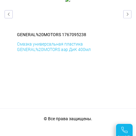
GENERAL%20MOTORS 1767095238
GE
Смазка универсальная пластика
Сма
GENERAL%20MOTORS аэр ДиК 400мл
GE
© Все права защищены.