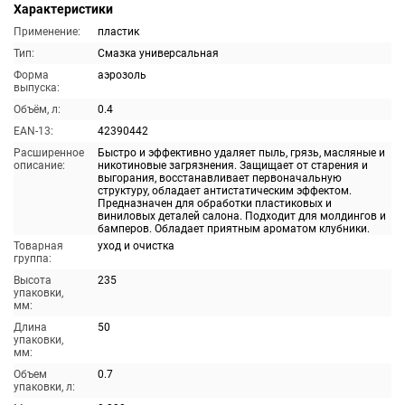
Характеристики
Применение:
пластик
Тип:
Смазка универсальная
Форма
аэрозоль
выпуска:
Объём, л:
0.4
EAN-13:
42390442
Расширенное
Быстро и эффективно удаляет пыль, грязь, масляные и
описание:
никотиновые загрязнения. Защищает от старения и
выгорания, восстанавливает первоначальную
структуру, обладает антистатическим эффектом.
Предназначен для обработки пластиковых и
виниловых деталей салона. Подходит для молдингов и
бамперов. Обладает приятным ароматом клубники.
Товарная
уход и очистка
группа:
Высота
235
упаковки,
мм:
Длина
50
упаковки,
мм:
Объем
0.7
упаковки, л: