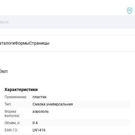
аталоги
Формы
Страницы
0мл
Характеристики
Применение:
пластик
Тип:
Смазка универсальная
Форма
аэрозоль
выпуска:
Объём, л:
0.4
EAN-13:
LN1416