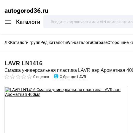
autogorod36.ru
Каталоги
ЛК
Каталоги групп
Ред.каталоги
Wh-каталоги
Carbase
Сторонние к
LAVR
LN1416
Смазка универсальная пластика LAVR аэр Ароматная 40
О бренде LAVR
0 оценок