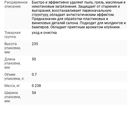
Расширенное
Быстро и эффективно удаляет пыль, грязь, масляные и
описание:
никотиновые загрязнения. Защищает от старения и
выгорания, восстанавливает первоначальную
структуру, обладает антистатическим эффектом.
Предназначен для обработки пластиковых и
виниловых деталей салона. Подходит для молдингов и
бамперов. Обладает приятным ароматом клубники.
Товарная
уход и очистка
группа:
Высота
235
упаковки,
мм:
Длина
50
упаковки,
мм:
Объем
0.7
упаковки, л:
Масса, кг:
0.238
Ширина
54
упаковки,
мм: