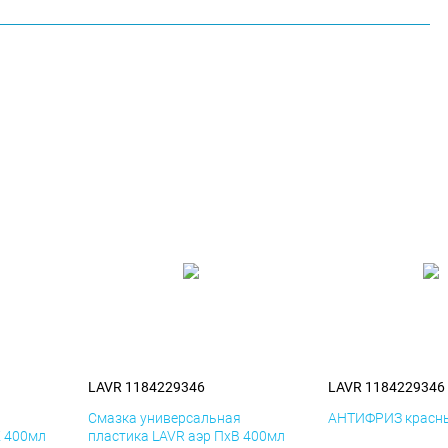
LAVR 1184229346
LAVR 1184229346
я
Смазка универсальная
АНТИФРИЗ красны
К 400мл
пластика LAVR аэр ПхВ 400мл