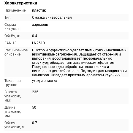
Характеристики
Применение:
пластик
Тип:
Смазка универсальная
Форма
аэрозоль
выпуска:
Объём, л:
0.4
EAN-13:
LN2510
Расширенное
Быстро и эффективно удаляет пыль, грязь, масляные и
описание:
никотиновые загрязнения. Защищает от старения и
выгорания, восстанавливает первоначальную
структуру, обладает антистатическим эффектом.
Предназначен для обработки пластиковых и
виниловых деталей салона. Подходит для молдингов и
бамперов. Обладает приятным ароматом клубники.
Товарная
уход и очистка
группа:
Высота
235
упаковки,
мм:
Длина
50
упаковки,
мм:
Объем
0.7
упаковки, л: