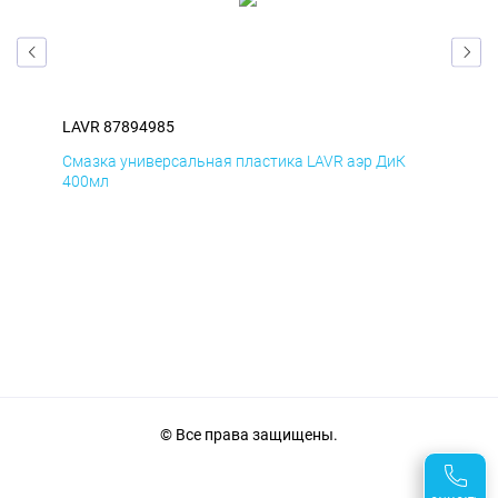
LAVR 87894985
LAV
Смазка универсальная пластика LAVR аэр ДиК
Сма
400мл
40
© Все права защищены.