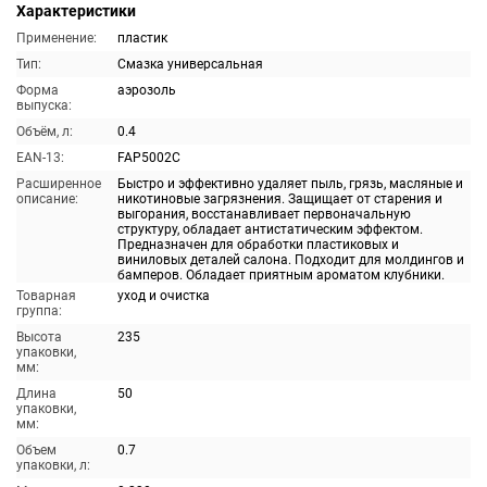
Характеристики
Применение:
пластик
Тип:
Смазка универсальная
Форма
аэрозоль
выпуска:
Объём, л:
0.4
EAN-13:
FAP5002C
Расширенное
Быстро и эффективно удаляет пыль, грязь, масляные и
описание:
никотиновые загрязнения. Защищает от старения и
выгорания, восстанавливает первоначальную
структуру, обладает антистатическим эффектом.
Предназначен для обработки пластиковых и
виниловых деталей салона. Подходит для молдингов и
бамперов. Обладает приятным ароматом клубники.
Товарная
уход и очистка
группа:
Высота
235
упаковки,
мм:
Длина
50
упаковки,
мм:
Объем
0.7
упаковки, л: