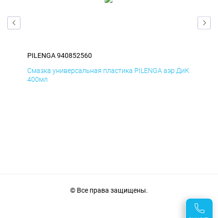
PILENGA 940852560
PIL
Смазка универсальная пластика PILENGA аэр ДиК
Сма
400мл
40
© Все права защищены.