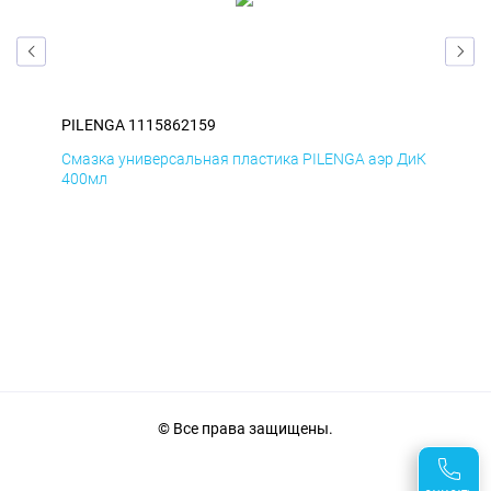
PILENGA 1115862159
PIL
Смазка универсальная пластика PILENGA аэр ДиК
Сма
400мл
40
© Все права защищены.