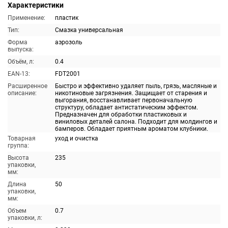
Характеристики
Применение:
пластик
Тип:
Смазка универсальная
Форма
аэрозоль
выпуска:
Объём, л:
0.4
EAN-13:
FDT2001
Расширенное
Быстро и эффективно удаляет пыль, грязь, масляные и
описание:
никотиновые загрязнения. Защищает от старения и
выгорания, восстанавливает первоначальную
структуру, обладает антистатическим эффектом.
Предназначен для обработки пластиковых и
виниловых деталей салона. Подходит для молдингов и
бамперов. Обладает приятным ароматом клубники.
Товарная
уход и очистка
группа:
Высота
235
упаковки,
мм:
Длина
50
упаковки,
мм:
Объем
0.7
упаковки, л: