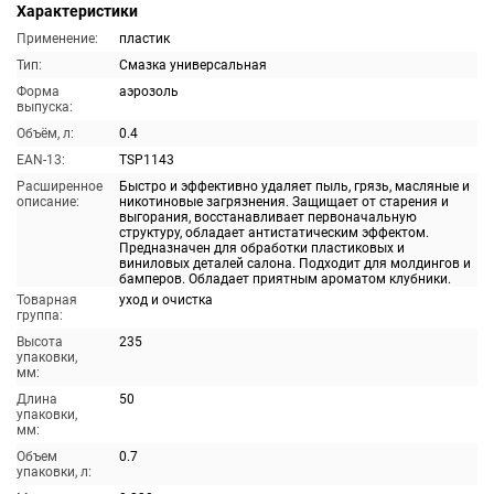
Характеристики
Применение:
пластик
Тип:
Смазка универсальная
Форма
аэрозоль
выпуска:
Объём, л:
0.4
EAN-13:
TSP1143
Расширенное
Быстро и эффективно удаляет пыль, грязь, масляные и
описание:
никотиновые загрязнения. Защищает от старения и
выгорания, восстанавливает первоначальную
структуру, обладает антистатическим эффектом.
Предназначен для обработки пластиковых и
виниловых деталей салона. Подходит для молдингов и
бамперов. Обладает приятным ароматом клубники.
Товарная
уход и очистка
группа:
Высота
235
упаковки,
мм:
Длина
50
упаковки,
мм:
Объем
0.7
упаковки, л: