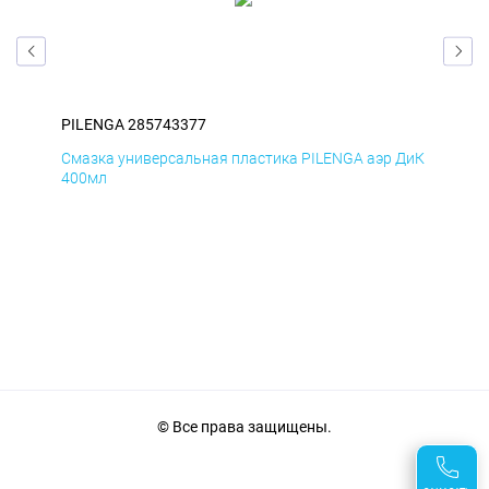
PILENGA 285743377
PIL
Смазка универсальная пластика PILENGA аэр ДиК
Сма
400мл
40
© Все права защищены.