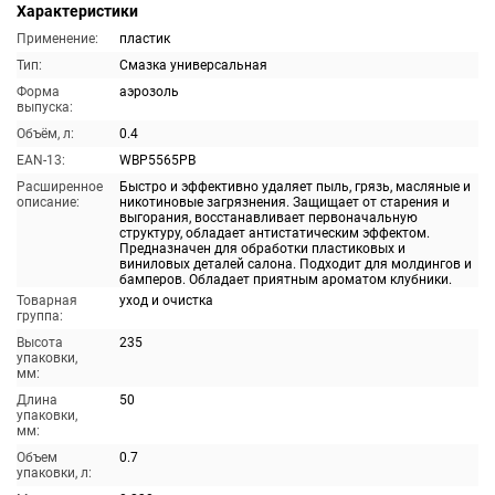
Характеристики
Применение:
пластик
Тип:
Смазка универсальная
Форма
аэрозоль
выпуска:
Объём, л:
0.4
EAN-13:
WBP5565PB
Расширенное
Быстро и эффективно удаляет пыль, грязь, масляные и
описание:
никотиновые загрязнения. Защищает от старения и
выгорания, восстанавливает первоначальную
структуру, обладает антистатическим эффектом.
Предназначен для обработки пластиковых и
виниловых деталей салона. Подходит для молдингов и
бамперов. Обладает приятным ароматом клубники.
Товарная
уход и очистка
группа:
Высота
235
упаковки,
мм:
Длина
50
упаковки,
мм:
Объем
0.7
упаковки, л: