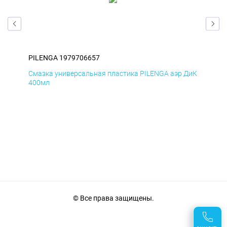
PILENGA 1979706657
PIL
Смазка универсальная пластика PILENGA аэр ДиК
Сма
400мл
40
© Все права защищены.